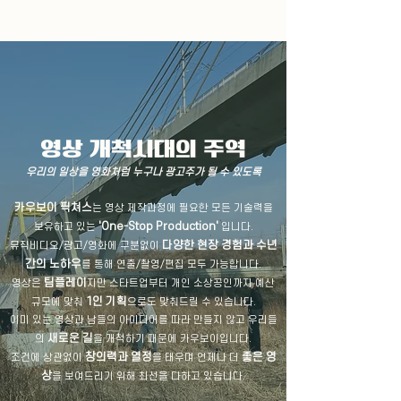
​영상 개척시대의 주역
우리의 일상을 영화처럼 누구나 광고주가 될 수 있도록
카우보이 픽쳐스
는 영상 제작과정에 필요한 모든 기술력을
'One-Stop Production'
보유하고 있는
입니다.
다양한 현장 경험과 수년
​뮤직비디오/광고/영화에 구분없이
간의 노하우
를 통해 연출/촬영/편집 모두 가능합니다.
팀플레이
영상은
지만 스타트업부터 개인 소상공인까지 예산
1인 기획
규모에 맞춰
으로도 맞춰드릴 수 있습니다.
이미 있는 영상과 남들의 아이디어를 따라 만들지 않고 우리들
새로운 길
의
을 개척하기 때문에 카우보이입니다.
창의력과 열정
좋은 영
조건에 상관없이
을 태우며 언제나 더
상
을 보여드리기 위해 최선을 다하고 있습니다.