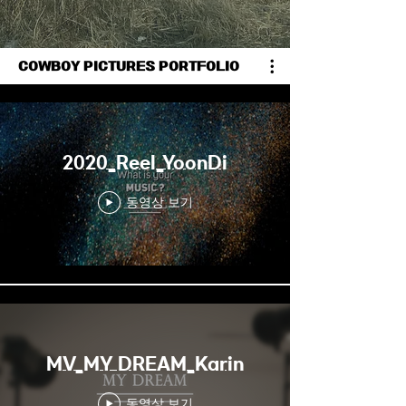
COWBOY PICTURES PORTFOLIO
2020_Reel_YoonDi
동영상 보기
MV_MY DREAM_Karin
동영상 보기